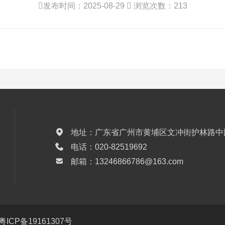

发布时间：2025-08-29

浏览次数：213

地址：广东省广州市黄埔区文冲街护林路中国软

电话：020-82519692

邮箱：13246866786@163.com
粤ICP备19161307号